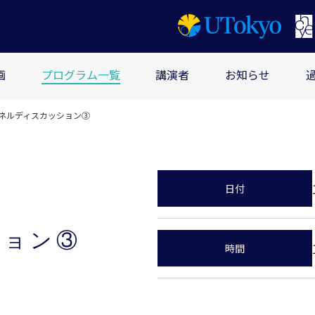
画
プログラム一覧
講演者
お知らせ
ネルディスカッション③
日付
ション③
時間